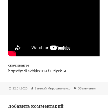
скачивайте
https://yadi.sk/d/hxU1AfTPdyxkTA
Опубликовано
Автор
Рубрики
22.01.2020
Евгений Мирошниченко
Объявления
Добавить комментарий