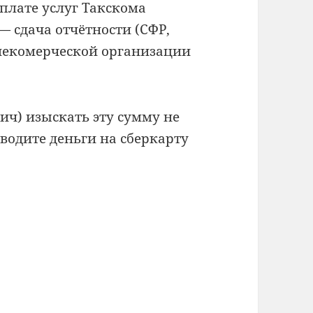
плате услуг Такскома
— сдача отчётности (СФР,
 некомерческой организации
ч) изыскать эту сумму не
еводите деньги на сберкарту