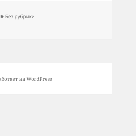
Рубрики
Без рубрики
й момент
аботает на WordPress