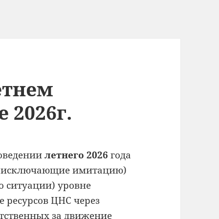
етнем
 2026г.
роведении
летнего 2026
года
е (исключающие имитацию)
о ситуации) уровне
 ресурсов ЦНС через
тственных за движение