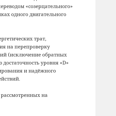
ереводом «созерцательного»
ках одного двигательного
ергетических трат,
я на перепроверку
вий (исключение обратных
ю достаточность уровня «D»
ирования и надёжного
действий.
в рассмотренных на