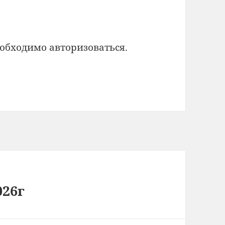
еобходимо
авторизоваться
.
026г