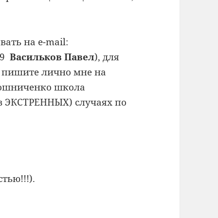
ать на e-mail:
 79
Васильков Павел
), для
 пишите лично мне на
рошниченко школа
 в ЭКСТРЕННЫХ) случаях по
тью!!!).