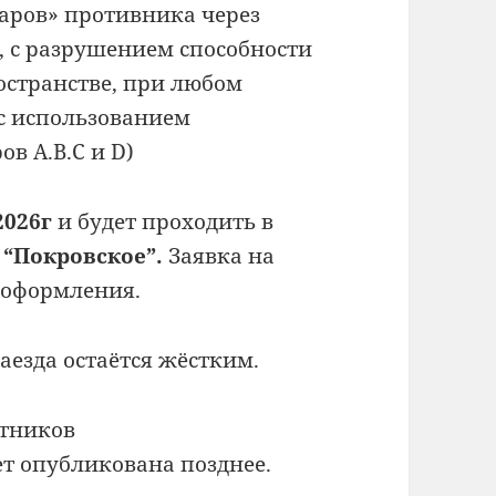
даров» противника через
, с разрушением способности
остранстве, при любом
с использованием
в А.B.С и D)
2026г
и будет проходить в
 “Покровское”.
Заявка на
 оформления.
езда остаётся жёстким.
стников
т опубликована позднее.