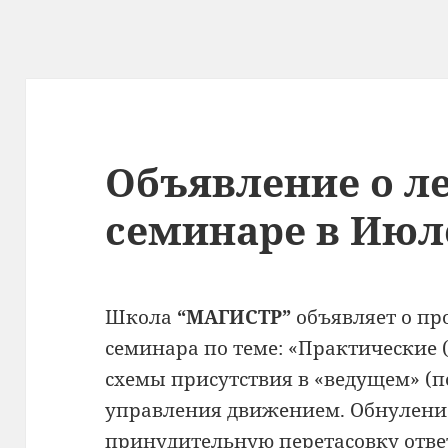
Объявление о л
семинаре в Июле
Школа
“МАГИСТР”
объявляет о п
семинара по теме: «Практически
схемы присутствия в «ведущем» (п
управления движением. Обнуление
принудительную перетасовку отве