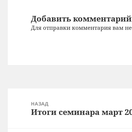
Добавить комментарий
Для отправки комментария вам н
Навигация
по
НАЗАД
Итоги семинара март 2
записям
Предыдущая
запись: