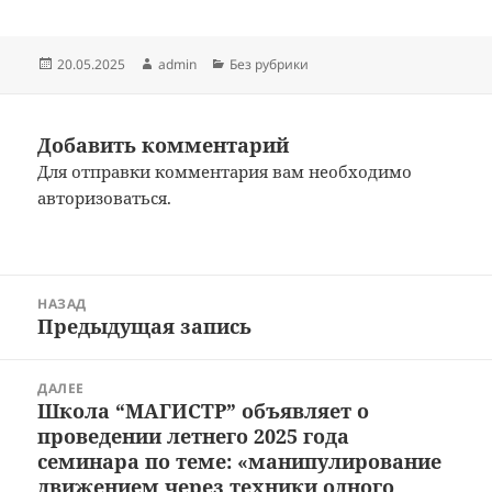
Опубликовано
Автор
Рубрики
20.05.2025
admin
Без рубрики
Добавить комментарий
Для отправки комментария вам необходимо
авторизоваться
.
Навигация
НАЗАД
по
Предыдущая запись
Предыдущая
записям
запись:
ДАЛЕЕ
Школа “МАГИСТР” объявляет о
Следующая
проведении летнего 2025 года
запись:
семинара по теме: «манипулирование
движением через техники одного